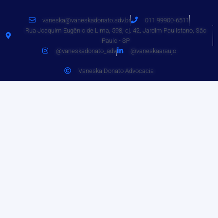
vaneska@vaneskadonato.adv.br
011 99900-6511
Rua Joaquim Eugênio de Lima, 598, cj. 42, Jardim Paulistano, São
Paulo - SP
@vaneskadonato_adv
@vaneskaaraujo
Vaneska Donato Advocacia