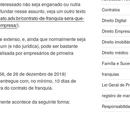
interessado não seja enganado ou nutra
Contratos
fundar nesse assunto, veja um outro texto
ato.adv.br/contrato-de-franquia-sera-que-
Direito Digital
empresa/
).
Direito Empresa
 extenso, e, ainda que normalmente seja
Direito imobiliá
m (e não jurídica), pode ser bastante
Direito médico
nalisada por empresários de primeira
Família e Suce
.966, de 26 de dezembro de 2019)
franquias
entregue com, no mínimo, 10 dias de
Lei Geral de P
a do contrato de franquia.
registro de ma
ente acontece da seguinte forma:
Responsabilida