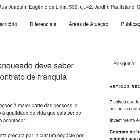
Rua Joaquim Eugênio de Lima, 598, cj. 42, Jardim Paulistano, 
critório
Diferenciais
Áreas de Atuação
Publica
ranqueado deve saber
ontrato de franquia
ARTIGOS RE
7 coisas que t
ções à maior parte das pessoas, e
assinar o contr
o à qualidade de vida que está sendo
e acontecer.
Investimento e
Contrato de f
ta procura por iniciar um negócio por
negócio para 