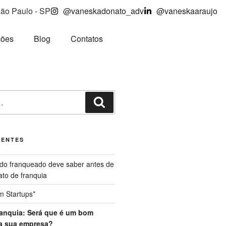
São Paulo - SP
@vaneskadonato_adv
@vaneskaaraujo
ções
Blog
Contatos
CENTES
odo franqueado deve saber antes de
ato de franquia
m Startups*
ranquia: Será que é um bom
a sua empresa?