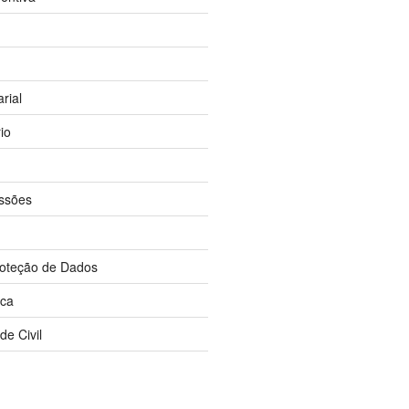
rial
rio
ssões
roteção de Dados
rca
de Civil