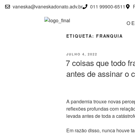
vaneska@vaneskadonato.adv.br
011 99900-6511
O Es
ETIQUETA:
FRANQUIA
JULHO 4, 2022
7 coisas que todo f
antes de assinar o c
A pandemia trouxe novas percep
reflexões profundas com relaçã
levada antes de toda a catástrof
Em razão disso, nunca houve tan