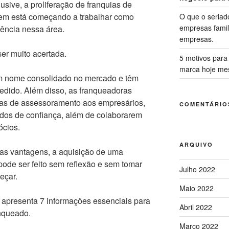
lusive, a proliferação de franquias de
uem está começando a trabalhar como
O que o seriad
empresas famil
ência nessa área.
empresas.
er muito acertada.
5 motivos para 
marca hoje me
êm nome consolidado no mercado e têm
dido. Além disso, as franqueadoras
as de assessoramento aos empresários,
COMENTÁRIO
dos de confiança, além de colaborarem
ócios.
ARQUIVO
s vantagens, a aquisição de uma
ode ser feito sem reflexão e sem tomar
Julho 2022
eçar.
Maio 2022
 apresenta 7 informações essenciais para
Abril 2022
nqueado.
Março 2022