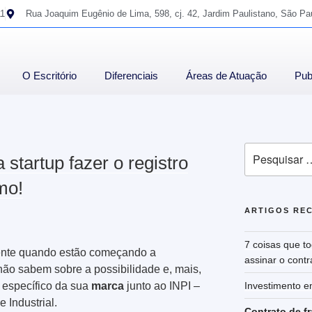
11
Rua Joaquim Eugênio de Lima, 598, cj. 42, Jardim Paulistano, São Pa
O Escritório
Diferenciais
Áreas de Atuação
Pub
 startup fazer o registro
mo!
ARTIGOS RE
7 coisas que t
ente quando estão começando a
assinar o contr
não sabem sobre a possibilidade e, mais,
 específico da sua
marca
junto ao INPI –
Investimento e
 Industrial.
Contrato de f