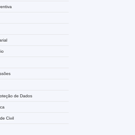
entiva
rial
rio
ssões
roteção de Dados
rca
de Civil