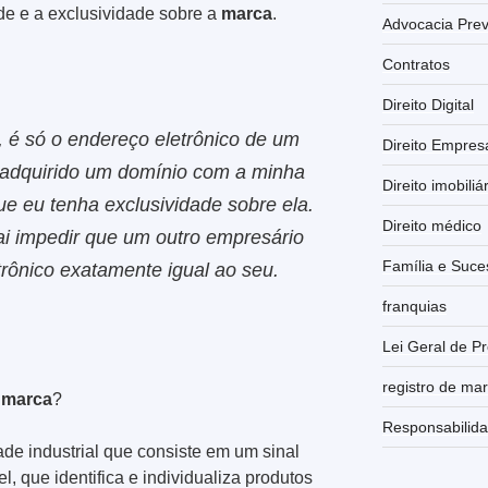
ade e a exclusividade sobre a
marca
.
Advocacia Prev
Contratos
Direito Digital
, é só o endereço eletrônico de um
Direito Empresa
adquirido um domínio com a minha
Direito imobiliá
que eu tenha exclusividade sobre ela.
Direito médico
ai impedir que um outro empresário
Família e Suce
rônico exatamente igual ao seu.
franquias
Lei Geral de P
registro de ma
a
marca
?
Responsabilida
de industrial que consiste em um sinal
el, que identifica e individualiza produtos