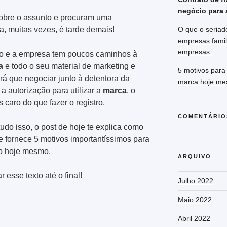
negócio para 
bre o assunto e procuram uma
a, muitas vezes, é tarde demais!
O que o seriad
empresas famil
empresas.
do e a empresa tem poucos caminhos à
a
e todo o seu material de marketing e
5 motivos para 
á que negociar junto à detentora da
marca hoje me
 a autorização para utilizar a
marca
, o
 caro do que fazer o registro.
COMENTÁRIO
udo isso, o post de hoje te explica como
e fornece 5 motivos importantíssimos para
o hoje mesmo.
ARQUIVO
esse texto até o final!
Julho 2022
Maio 2022
Abril 2022