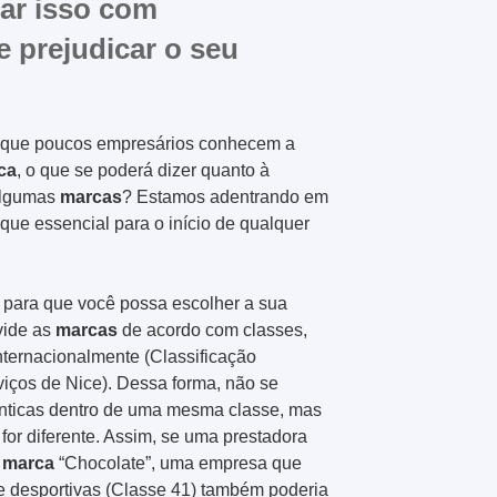
car isso com
 prejudicar o seu
, que poucos empresários conhecem a
ca
, o que se poderá dizer quanto à
 algumas
marcas
? Estamos adentrando em
que essencial para o início de qualquer
l para que você possa escolher a sua
vide as
marcas
de acordo com classes,
nternacionalmente (Classificação
viços de Nice). Dessa forma, não se
nticas dentro de uma mesma classe, mas
e for diferente. Assim, se uma prestadora
a
marca
“Chocolate”, uma empresa que
 e desportivas (Classe 41) também poderia