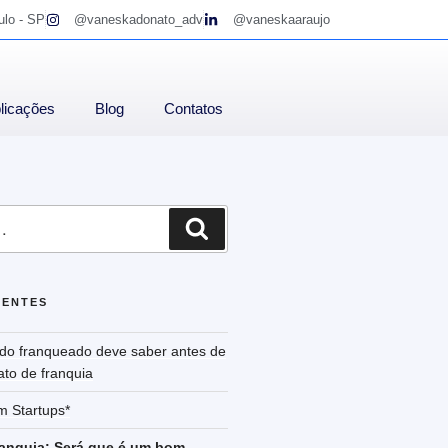
ulo - SP
@vaneskadonato_adv
@vaneskaaraujo
licações
Blog
Contatos
CENTES
odo franqueado deve saber antes de
ato de franquia
m Startups*
ranquia: Será que é um bom