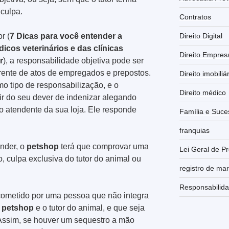
culpa.
Contratos
Direito Digital
r (
7 Dicas para você entender a
icos veterinários e das clínicas
Direito Empresa
r
), a responsabilidade objetiva pode ser
rrente de atos de empregados e prepostos.
Direito imobiliá
 tipo de responsabilização, e o
Direito médico
r do seu dever de indenizar alegando
do atendente da sua loja. Ele responde
Família e Suce
franquias
ender, o
petshop
terá que comprovar uma
Lei Geral de P
ro, culpa exclusiva do tutor do animal ou
registro de ma
Responsabilida
 cometido por uma pessoa que não integra
o
petshop
e o tutor do animal, e que seja
 Assim, se houver um sequestro a mão