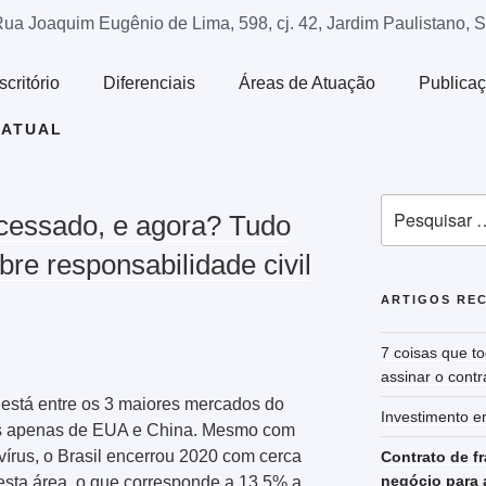
ua Joaquim Eugênio de Lima, 598, cj. 42, Jardim Paulistano, 
scritório
Diferenciais
Áreas de Atuação
Publica
RATUAL
ocessado, e agora? Tudo
bre responsabilidade civil
ARTIGOS RE
7 coisas que t
assinar o contr
 está entre os 3 maiores mercados do
Investimento e
ás apenas de EUA e China. Mesmo com
avírus, o Brasil encerrou 2020 com cerca
Contrato de f
negócio para 
esta área, o que corresponde a 13,5% a