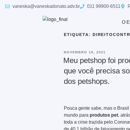
vaneska@vaneskadonato.adv.br
011 99900-6511
R
O E
ETIQUETA:
DIREITOCONT
NOVEMBRO 19, 2021
Meu petshop foi pr
que você precisa so
dos petshops.
Pouca gente sabe, mas o Brasil
mundo para
produtos pet
, atr
toda a crise trazida pelo Coron
de 40,1 bilhão de faturamento n