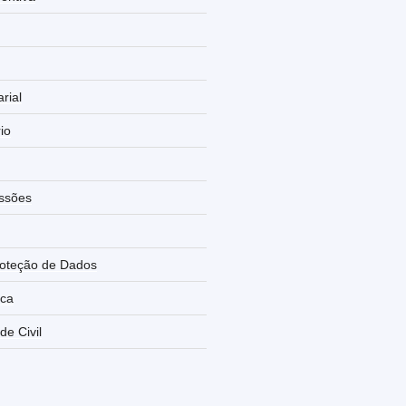
rial
rio
ssões
roteção de Dados
rca
de Civil