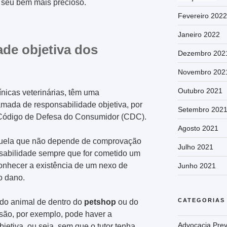
seu bem mais precioso.
Fevereiro 2022
Janeiro 2022
ade objetiva dos
Dezembro 202
Novembro 202
Outubro 2021
ínicas veterinárias, têm uma
amada de responsabilidade objetiva, por
Setembro 202
do Código de Defesa do Consumidor (CDC).
Agosto 2021
quela que não depende de comprovação
Julho 2021
sabilidade sempre que for cometido um
econhecer a existência de um nexo de
Junho 2021
 o dano.
CATEGORIAS
do animal de dentro do
petshop
ou do
lesão, por exemplo, pode haver a
Advocacia Prev
jetiva, ou seja, sem que o tutor tenha