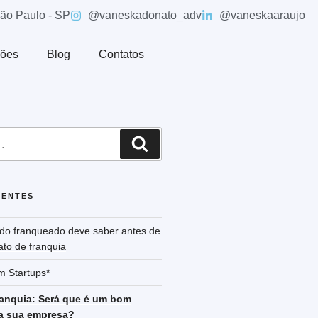
São Paulo - SP
@vaneskadonato_adv
@vaneskaaraujo
ções
Blog
Contatos
CENTES
odo franqueado deve saber antes de
ato de franquia
m Startups*
ranquia: Será que é um bom
a sua empresa?