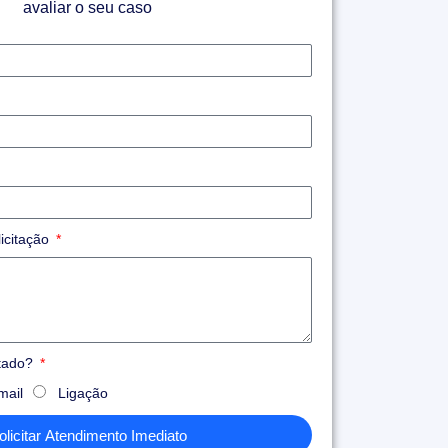
avaliar o seu caso
icitação
atado?
mail
Ligação
olicitar Atendimento Imediato